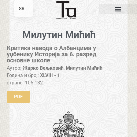
SR
EN
Милутин Мићић
Критика навода о Албанцима у
уџбенику Историја за 6. разред
основне школе
Аутор:
Жарко Вељковић
,
Милутин Мићић
Година и број:
XLVIII - 1
стране:
105-132
PDF