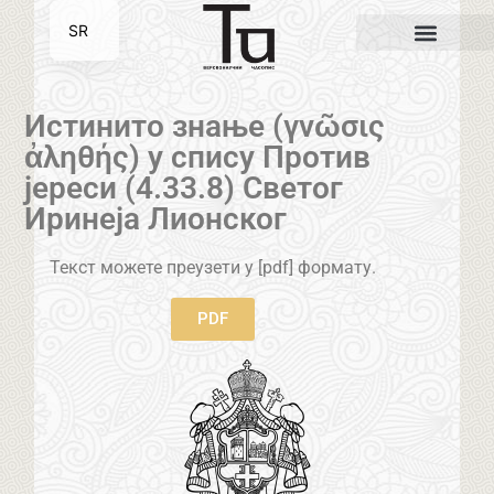
SR
EN
Истинито знање (γνῶσις
ἀληθής) у спису Против
јереси (4.33.8) Светог
Иринеја Лионског
Текст можете преузети у [pdf] формату.
PDF