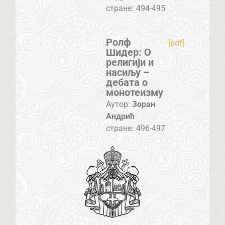
стране:
494-495
Ролф
[pdf]
Шидер: О
религији и
насиљу –
дебата о
монотеизму
Аутор:
Зоран
Андрић
стране:
496-497