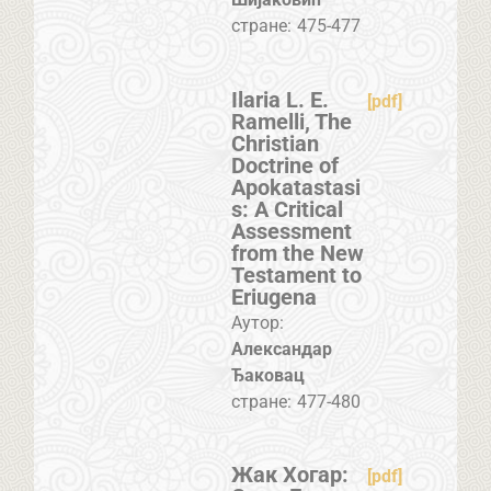
стране:
475-477
Ilaria L. E.
[pdf]
Ramelli, The
Christian
Doctrine of
Apokatastasi
s: A Critical
Assessment
from the New
Testament to
Eriugena
Аутор:
Александар
Ђаковац
стране:
477-480
Жак Хогар:
[pdf]