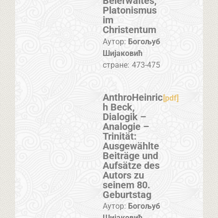
Beierwaltes,
Platonismus
im
Christentum
Аутор:
Богољуб
Шијаковић
стране:
473-475
AnthroHeinric
[pdf]
h Beck,
Dialogik –
Analogie –
Trinität:
Ausgewählte
Beiträge und
Aufsätze des
Autors zu
seinem 80.
Geburtstag
Аутор:
Богољуб
Шијаковић