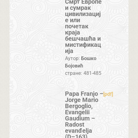
Смрт Европе
и сумрак
цивилизациј
е или
почетак
краја
бешчашћа и
мистификац
ија
Аутор:
Бошко
Бојовић
стране:
481-485
Papa Franjo –
[pdf]
Jorge Mario
Bergoglio,
Evangelii
Gaudium –
Radost
evanđelja
(D–163)