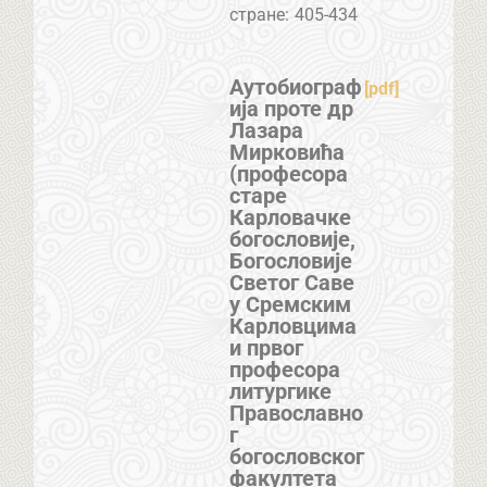
стране:
405-434
Аутобиограф
[pdf]
ија проте др
Лазара
Мирковића
(професора
старе
Карловачке
богословије,
Богословије
Светог Саве
у Сремским
Карловцима
и првог
професора
литургике
Православно
г
богословског
факултета