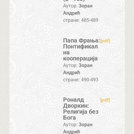
Аутор:
Зоран
Андрић
стране:
485-489
Папа Фрања:
[pdf]
Понтификал
на
кооперација
Аутор:
Зоран
Андрић
стране:
490-493
Роналд
[pdf]
Дворкин:
Религија без
Бога
Аутор:
Зоран
Андрић