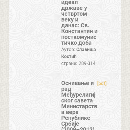
идеал
државе у
четвртом
веку и
данас: Св.
Константин и
посткомунис
тичко доба
Аутор:
Славиша
Костић
стране:
289-314
Оснивање и
[pdf]
рад
Међурелигиј
ског савета
Министарств
а вера
Републике
Србије
(2009–2012)