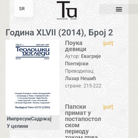
SR
EN
Година XLVII (2014), Број 2
Поука
[pdf]
девици
Аутор:
Евагрије
Понтиjски
Преводилац:
Лазар Нешић
стране:
215-222
Папски
[pdf]
примат у
постапостол
Импресум
Садржај
ском
У целини
периоду
током прва