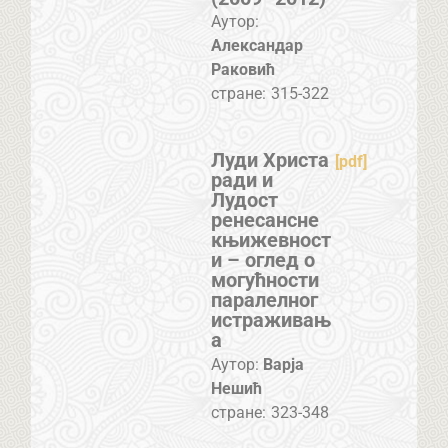
Аутор:
Александар
Раковић
стране:
315-322
Луди Христа
[pdf]
ради и
Лудост
ренесансне
књижевност
и – оглед о
могућности
паралелног
истраживањ
а
Аутор:
Варја
Нешић
стране:
323-348