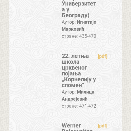
Универзитет
а у
Београду)
Аутор:
Игнатије
Марковић
стране:
435-470
22. летња
[pdf]
школа
црквеног
појања
„Корнелију у
спомен“
Аутор:
Милица
Андрејевић
стране:
471-472
Werner
[pdf]