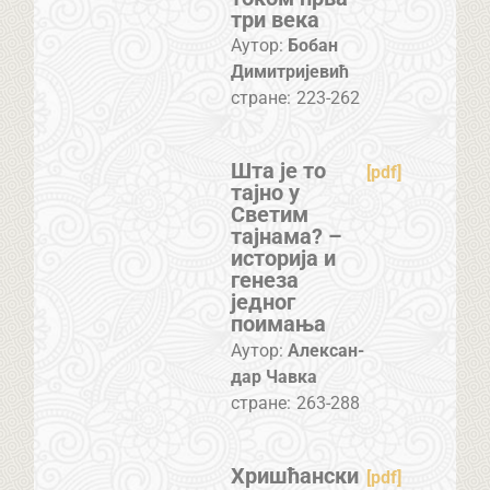
три века
Аутор:
Бобан
Димитријевић
стране:
223-262
Шта је то
[pdf]
тајно у
Светим
тајнама? –
историја и
генеза
једног
поимања
Аутор:
Алек­сан­
дар Чав­ка
стране:
263-288
Хришћански
[pdf]