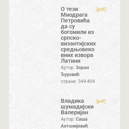
О тези
[pdf]
Миодрага
Петровића
да су
богомили из
српско-
византијских
средњoвеко
вних извора
Латини
Аутор:
Зоран
Ђуровић
стране:
349-404
Владика
[pdf]
шумадијски
Валеријан
Аутор:
Саша
Антонијевић