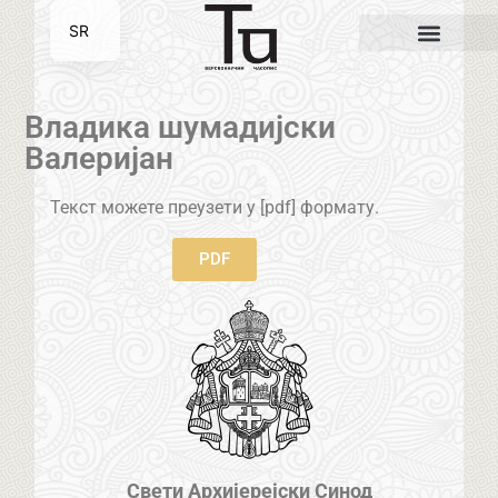
SR
EN
Владика шумадијски
Валеријан
Текст можете преузети у [pdf] формату.
PDF
Свети Архијерејски Синод