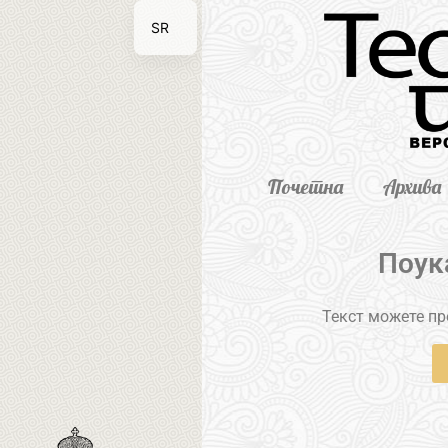
SR
EN
Почетна
Архива
Поук
Текст можете пре