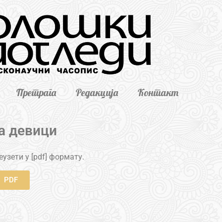
Претрага
Редакција
Контакт
а девици
узети у [pdf] формату.
PDF