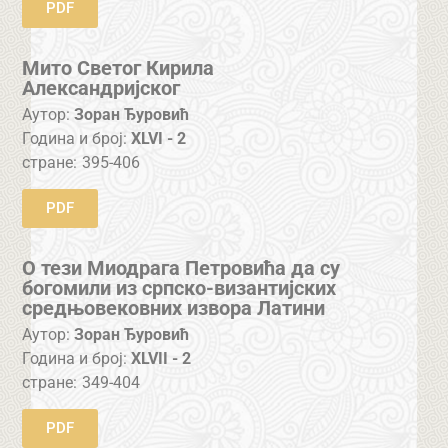
PDF
Мито Светог Кирила
Александријског
Аутор:
Зоран Ђуровић
Година и број:
XLVI - 2
стране:
395-406
PDF
О тези Миодрага Петровића да су
богомили из српско-византијских
средњoвековних извора Латини
Аутор:
Зоран Ђуровић
Година и број:
XLVII - 2
стране:
349-404
PDF