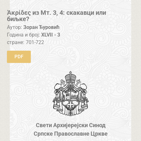
Ἀκρίδες из Мт. 3, 4: скакавци или
биљке?
Аутор:
Зоран Ђуровић
Година и број:
XLVII - 3
стране:
701-722
PDF
Свети Архијерејски Синод
Српске Православне Цркве