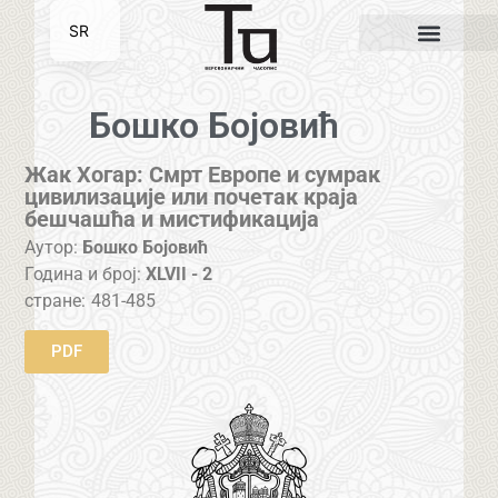
SR
EN
Бошко Бојовић
Жак Хогар: Смрт Европе и сумрак
цивилизације или почетак краја
бешчашћа и мистификација
Аутор:
Бошко Бојовић
Година и број:
XLVII - 2
стране:
481-485
PDF