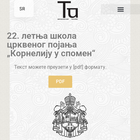
SR
EN
22. летња школа
црквеног појања
„Корнелију у спомен“
Текст можете преузети у [pdf] формату.
PDF