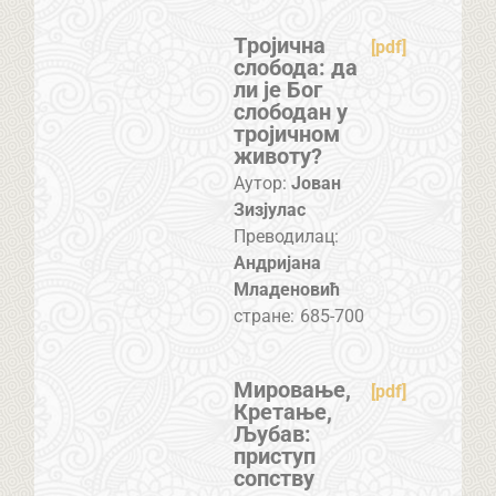
Tројична
[pdf]
слобода: да
ли је Бог
слободан у
тројичном
животу?
Аутор:
Јован
Зизјулас
Преводилац:
Андријана
Младеновић
стране:
685-700
Мировање,
[pdf]
Кретање,
Љубав:
приступ
сопству