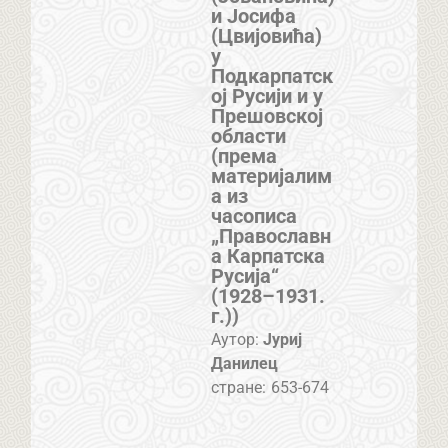
и Јосифа
(Цвијовића)
у
Подкарпатск
ој Русији и у
Прешовској
области
(према
материјалим
а из
часописа
„Православн
а Карпатска
Русија“
(1928–1931.
г.))
Аутор:
Јуриј
Данилец
стране:
653-674