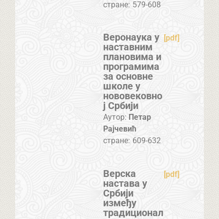
стране:
579-608
Веронаука у
[pdf]
наставним
плановима и
програмима
за основне
школе у
нововековно
ј Србији
Аутор:
Петар
Рајчевић
стране:
609-632
Верска
[pdf]
настава у
Србији
између
традиционал