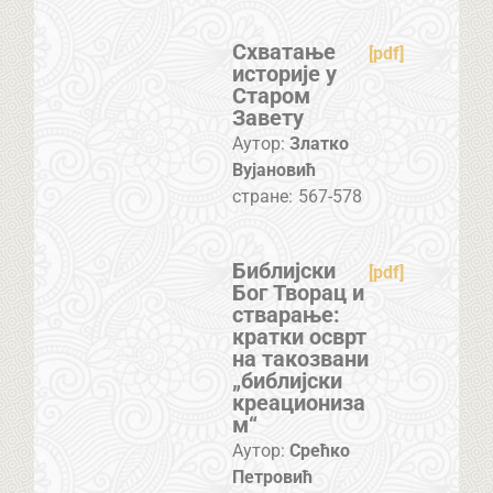
Схватање
[pdf]
историје у
Старом
Завету
Аутор:
Златко
Вујановић
стране:
567-578
Библијски
[pdf]
Бог Творац и
стварање:
кратки осврт
на такозвани
„библијски
креациониза
м“
Аутор:
Срећко
Петровић