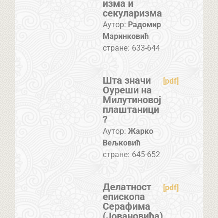
изма и
секуларизма
Аутор:
Радомир
Маринковић
стране:
633-644
Шта значи
[pdf]
Оуреши на
Милутиновој
плаштаници
?
Аутор:
Жарко
Вељковић
стране:
645-652
Делатност
[pdf]
епископа
Серафима
(Јовановића)