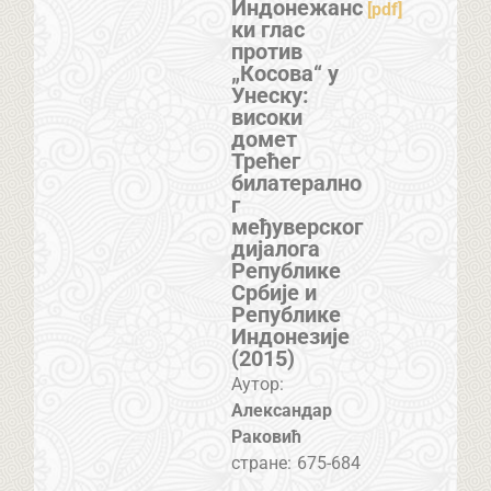
Индонежанс
[pdf]
ки глас
против
„Косова“ у
Унеску:
високи
домет
Трећег
билатерално
г
међуверског
дијалога
Републике
Србије и
Републике
Индонезије
(2015)
Аутор:
Александар
Раковић
стране:
675-684