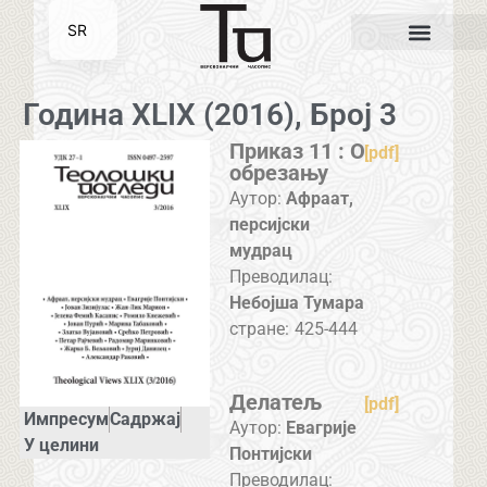
SR
EN
Година XLIX (2016), Број 3
Приказ 11 : О
[pdf]
обрезању
Аутор:
Афраат,
персијски
мудрац
Преводилац:
Небојша Тумара
стране:
425-444
Делатељ
[pdf]
Импресум
Садржај
Аутор:
Евагрије
У целини
Понтиjски
Преводилац: