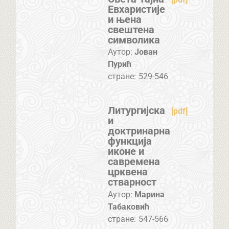
Евхаристије
и њена
свештена
символика
Аутор:
Јован
Пурић
стране:
529-546
Литургијска
[pdf]
и
доктринарна
функција
иконе и
савремена
црквена
стварност
Аутор:
Марина
Табаковић
стране:
547-566