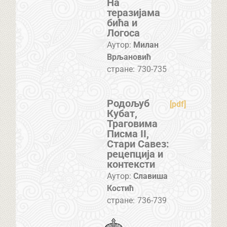
На
теразијама
бића и
Логоса
Аутор:
Милан
Врљановић
стране:
730-735
Родољуб
[pdf]
Кубат,
Траговима
Писма II,
Стари Савез:
рецепција и
контексти
Аутор:
Славиша
Костић
стране:
736-739