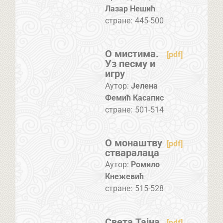
Лазар Нешић
стране:
445-500
О мистима.
[pdf]
Уз песму и
игру
Аутор:
Јелена
Фемић Касапис
стране:
501-514
О монаштву
[pdf]
стваралаца
Аутор:
Ромило
Кнежевић
стране:
515-528
Света Тајна
[pdf]