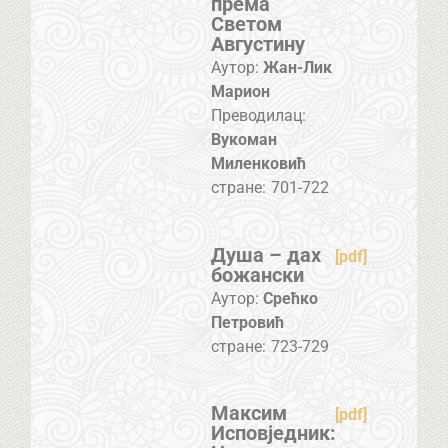
према
Светом
Августину
Аутор:
Жан-Лик
Марион
Преводилац:
Вукоман
Миленковић
стране:
701-722
Душа – дах
[pdf]
божански
Аутор:
Срећко
Петровић
стране:
723-729
Максим
[pdf]
Исповједник: