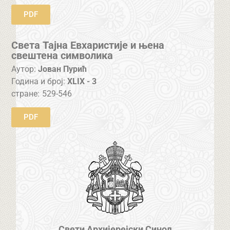
PDF
Света Тајна Евхаристије и њена
свештена символика
Аутор:
Јован Пурић
Година и број:
XLIX - 3
стране:
529-546
PDF
Свети Архијерејски Синод