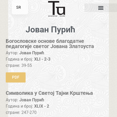
SR
EN
Јован Пурић
Богословске основе благодатне
педагогије светог Јована Златоуста
Аутор:
Јован Пурић
Година и број:
XLI - 2-3
стране:
39-55
PDF
Символика у Светој Тајни Крштења
Аутор:
Јован Пурић
Година и број:
XLIX - 2
стране:
247-270