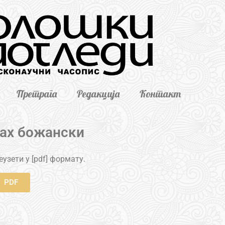
Претрага
Редакција
Контакт
ах божански
узети у [pdf] формату.
PDF