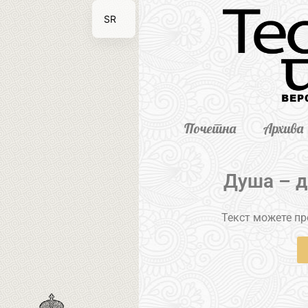
SR
EN
Почетна
Архива
Душа – д
Текст можете пре