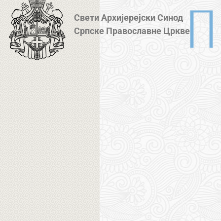
Свети Архијерејски Синод
Српске Православне Цркве