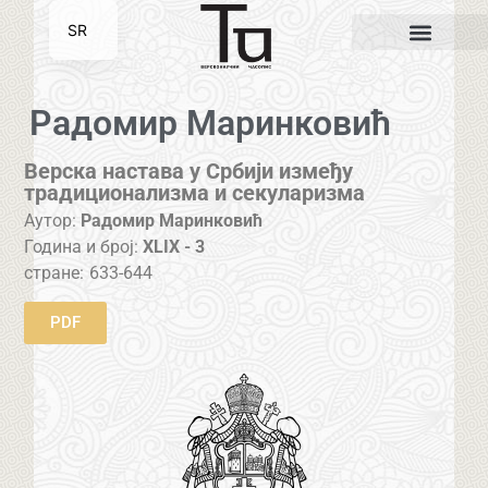
SR
EN
Радомир Маринковић
Верска настава у Србији између
традиционализма и секуларизма
Аутор:
Радомир Маринковић
Година и број:
XLIX - 3
стране:
633-644
PDF