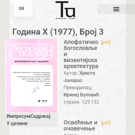
SR
EN
Година X (1977), Број 3
Апофатичко
[pdf]
богословље
и
византијска
архитектура
Аутор:
Христо
Јанарас
Преводилац:
Иринеј Буловић
стране:
125-132
Импресум
Садржај
Освећење и
[pdf]
У целини
очовечење