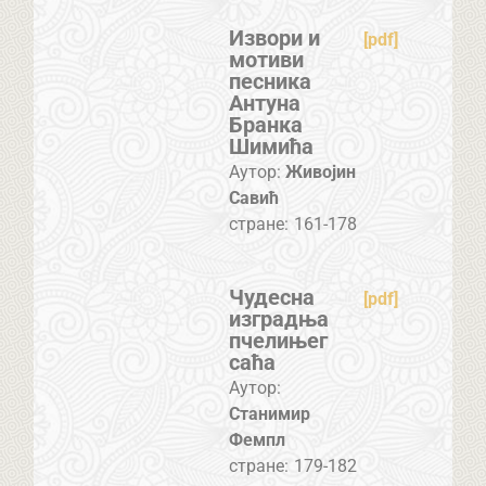
Извори и
[pdf]
мотиви
песника
Антуна
Бранка
Шимића
Аутор:
Живојин
Савић
стране:
161-178
Чудесна
[pdf]
изградња
пчелињег
саћа
Аутор:
Станимир
Фемпл
стране:
179-182