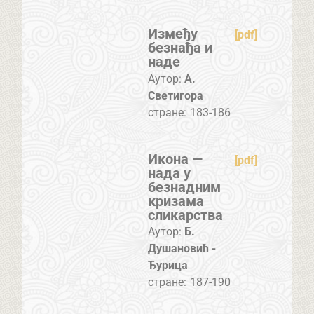
Између
[pdf]
безнађа и
наде
Аутор:
А.
Светигора
стране:
183-186
Икона —
[pdf]
нада у
безнадним
кризама
сликарства
Аутор:
Б.
Душановић -
Ђурица
стране:
187-190