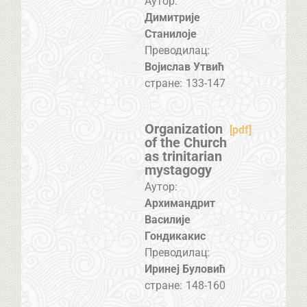
Аутор:
Димитрије
Станилоје
Преводилац:
Војислав Утвић
стране:
133-147
Organization
[pdf]
of the Church
as trinitarian
mystagogy
Аутор:
Архимандрит
Василије
Гондикакис
Преводилац:
Иринеј Буловић
стране:
148-160