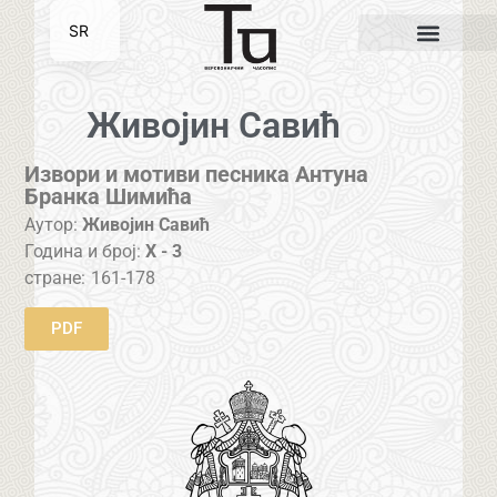
SR
EN
Живојин Савић
Извори и мотиви песника Антуна
Бранка Шимића
Аутор:
Живојин Савић
Година и број:
X - 3
стране:
161-178
PDF