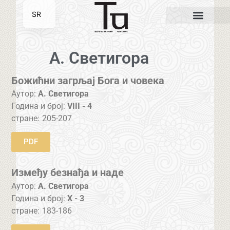
SR
EN
А. Светигора
Божићни загрљај Бога и човека
Аутор:
А. Светигора
Година и број:
VIII - 4
стране:
205-207
PDF
Између безнађа и наде
Аутор:
А. Светигора
Година и број:
X - 3
стране:
183-186