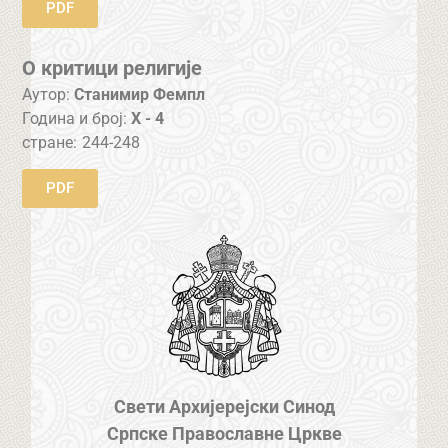
PDF
О критици религије
Аутор:
Станимир Фемпл
Година и број:
X - 4
стране:
244-248
PDF
Свети Архијерејски Синод
Српске Православне Цркве