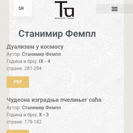
SR
EN
Станимир Фемпл
Дуализам у космосу
Аутор:
Станимир Фемпл
Година и број:
IX - 4
стране:
281-284
PDF
Чудесна изградња пчелињег саћа
Аутор:
Станимир Фемпл
Година и број:
X - 3
стране:
179-182