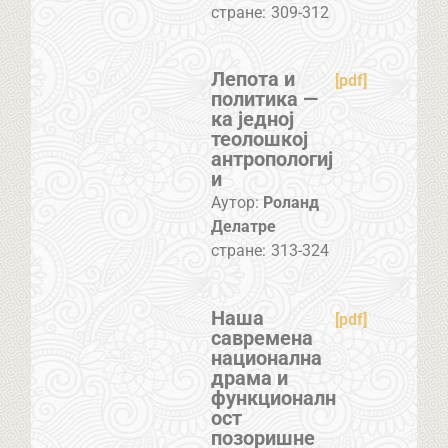
стране:
309-312
Лепота и
[pdf]
политика —
ка једној
теолошкој
антропологиј
и
Аутор:
Роланд
Делатре
стране:
313-324
Наша
[pdf]
савремена
национална
драма и
функционалн
ост
позоришне