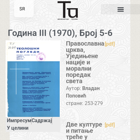
SR
EN
Година III (1970), Број 5-6
Православна
[pdf]
црква,
Уједињене
нације и
морални
поредак
света
Аутор:
Владан
Поповић
стране:
253-279
Импресум
Садржај
Две културе
[pdf]
У целини
и питање
треће у