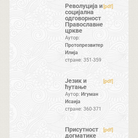
Револуција и
[pdf]
социјална
одговорност
Православне
цркве
Аутор:
Протопрезвитер
Илија
стране:
351-359
Језик и
[pdf]
ћутање
Аутор:
Игуман
Исаија
стране:
360-371
Присутност
[pdf]
догматике