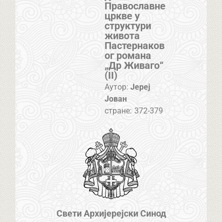
Православне
цркве у
структури
живота
Пастернаков
ог романа
„Др Живаго“
(II)
Аутор:
Јереј
Јован
стране:
372-379
Свети Архијерејски Синод