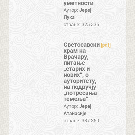
уметности
Аутор:
Јереј
Лука
стране:
325-336
Светосавски
[pdf]
храм на
Врачару,
питање
„старих и
нових“, о
ауторитету,
на подручју
„потресања
темеља“
Аутор:
Јереј
Атанасије
стране:
337-350