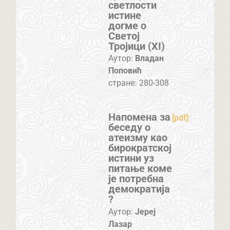
светлости
истине
догме о
Светој
Тројици (XI)
Аутор:
Владан
Поповић
стране:
280-308
Напомена за
[pdf]
беседу о
атеизму као
бирократској
истини уз
питање коме
је потребна
демократија
?
Аутор:
Јереј
Лазар