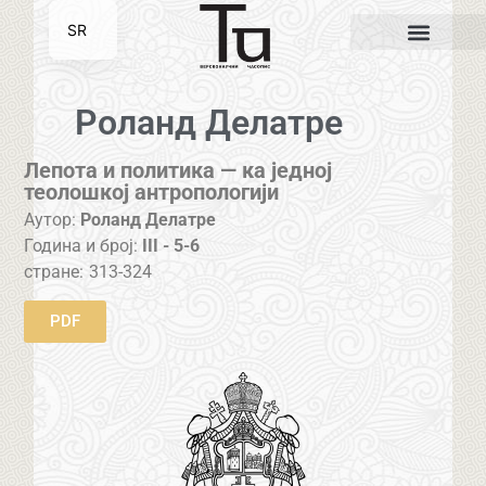
SR
EN
Роланд Делатре
Лепота и политика — ка једној
теолошкој антропологији
Аутор:
Роланд Делатре
Година и број:
III - 5-6
стране:
313-324
PDF