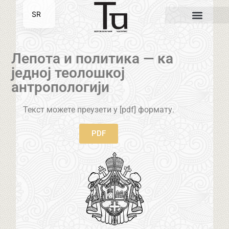
SR
EN
Лепота и политика — ка
једној теолошкој
антропологији
Текст можете преузети у [pdf] формату.
PDF