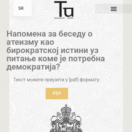
SR
EN
Напомена за беседу о
атеизму као
бирократској истини уз
питање коме је потребна
демократија?
Текст можете преузети у [pdf] формату.
PDF