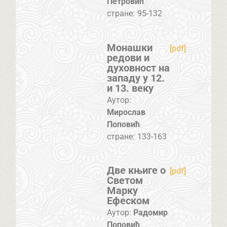
Петровић
стране:
95-132
Mонашки
[pdf]
редови и
духовност на
западу у 12.
и 13. веку
Аутор:
Мирослав
Поповић
стране:
133-163
Две књиге о
[pdf]
Светом
Марку
Ефеском
Аутор:
Радомир
Поповић