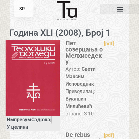
SR
EN
Година XLI (2008), Број 1
Пет
[pdf]
созерцања о
Мелхиседек
у
Аутор:
Свети
Максим
Исповедник
Преводилац:
Вукашин
Милићевић
стране:
3-10
Импресум
Садржај
У целини
De rebus
[pdf]