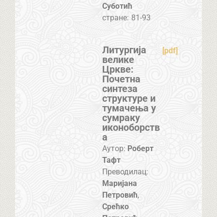
Суботић
стране:
81-93
Литургија
[pdf]
велике
Цркве:
Почетна
синтеза
структуре и
тумачења у
сумраку
иконоборств
а
Аутор:
Роберт
Тафт
Преводилац:
Маријана
Петровић
,
Срећко