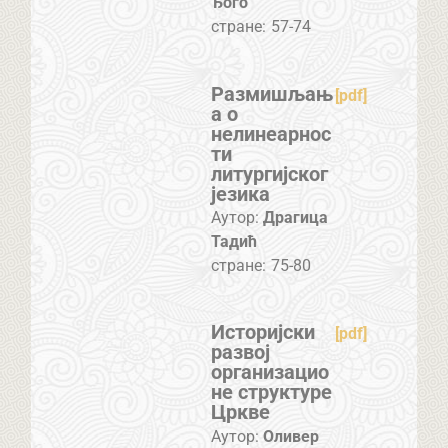
Ђого
стране:
57-74
Размишљањ
[pdf]
а о
нелинеарнос
ти
литургијског
језика
Аутор:
Драгица
Тадић
стране:
75-80
Историјски
[pdf]
развој
организацио
не структуре
Цркве
Аутор:
Оливер