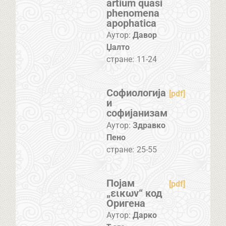
artium quasi
phenomena
apophatica
Аутор:
Давор
Џалто
стране:
11-24
Софиологија
[pdf]
и
софијанизам
Аутор:
Здравко
Пено
стране:
25-55
Појам
[pdf]
„εικων“ код
Оригена
Аутор:
Дарко