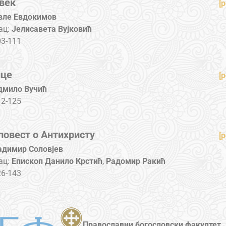
век
[p
вле Евдокимов
ац:
Јелисавета Вујковић
03-111
ице
[p
дмило Вучић
12-125
повест о Антихристу
[p
адимир Соловјев
ац:
Епископ Данило Крстић
,
Радомир Ракић
26-143
Православни богословски факултет