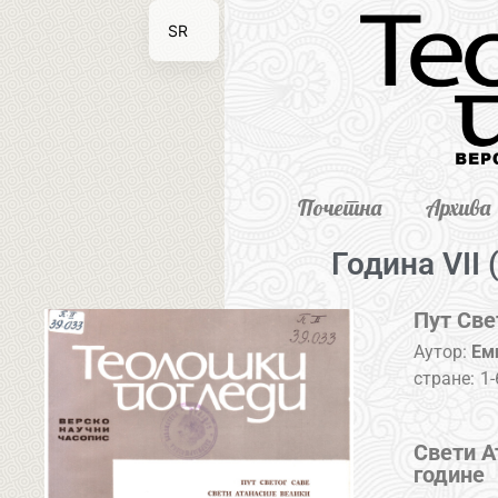
SR
EN
Почетна
Архива
Година VII 
Пут Све
Аутор:
Ем
стране:
1-
Свети А
године