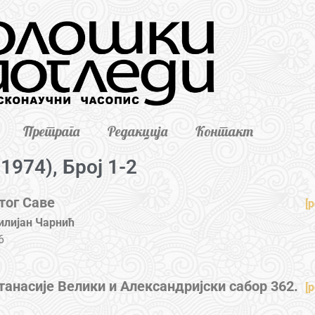
Претрага
Редакција
Контакт
(1974), Број 1-2
тог Саве
[p
илијан Чарнић
6
танасије Велики и Александријски сабор 362.
[p