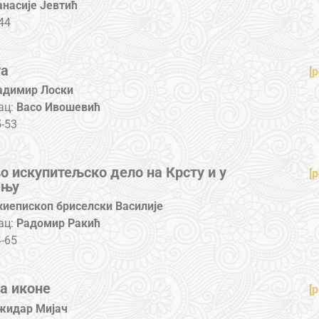
анасије Јевтић
44
та
[p
адимир Лоски
ац:
Васо Ивошевић
-53
о искупитељско дело на Крсту и у
[p
ењу
хиепископ бриселски Василије
ац:
Радомир Ракић
-65
а иконе
[p
жидар Мијач