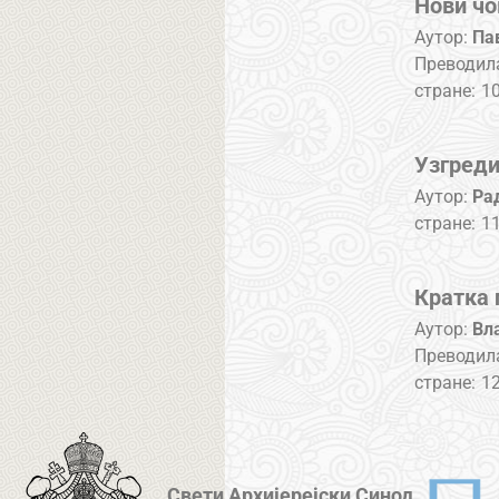
Нови чо
Аутор:
Па
Преводил
стране:
1
Узгред
Аутор:
Ра
стране:
1
Кратка 
Аутор:
Вл
Преводил
стране:
1
Свети Архијерејски Синод