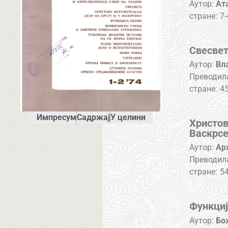
Аутор:
Ат
стране:
7-
Свесве
Аутор:
Вл
Преводил
стране:
45
Импресум
Садржај
У целини
Христов
Васкрс
Аутор:
Ар
Преводил
стране:
54
Функциј
Аутор:
Бо