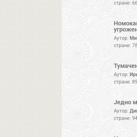
стране:
66
Номокан
угроже
Аутор:
Ми
стране:
78
Тумачењ
Аутор:
Ир
стране:
89
Једно м
Аутор:
Ди
стране:
9