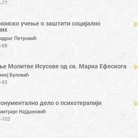
-77
онско учење о заштити социјално
[p
них
одраг Петровић
-88
е Молитве Исусове од св. Марка Ефескога
[p
инеј Буловић
-93
онументално дело о психотерапији
[p
митрије Најдановић
4-102