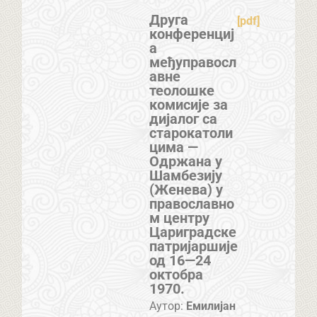
Друга
[pdf]
конференциј
а
међуправосл
авне
теолошке
комисије за
дијалог са
старокатоли
цима —
Одржана у
Шамбезију
(Женева) у
православно
м центру
Цариградске
патријаршије
од 16—24
октобра
1970.
Аутор:
Емилијан