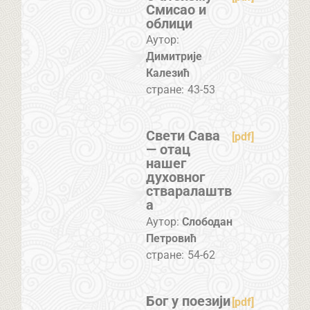
Смисао и
облици
Аутор:
Димитрије
Калезић
стране:
43-53
Свети Сава
[pdf]
— отац
нашег
духовног
стваралаштв
а
Аутор:
Слободан
Петровић
стране:
54-62
Бог у поезији
[pdf]