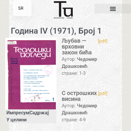
SR
EN
Година IV (1971), Број 1
Љубав —
[pdf]
врховни
закон бића
Аутор:
Чедомир
Драшковић
стране:
1-3
С острошких
[pdf]
висина
Аутор:
Чедомир
Импресум
Садржај
Драшковић
У целини
стране:
4-9