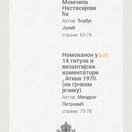
Момчила
Настасијеви
ћа
Аутор:
Ђорђе
Јанић
стране:
63-74
Номоканон у
[pdf]
14 титула и
византијски
коментатори
, Атина 1970.
(на грчком
језику)
Аутор:
Миодраг
Петровић
стране:
75-78