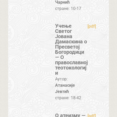
Чарнић
стране:
10-17
Учење
[pdf]
Светог
Јована
Дамаскина о
Пресветој
Богородици
— О
православној
теотокологиј
и
Аутор:
Атанасије
Јевтић
стране:
18-42
О атеизму —
[pdf]