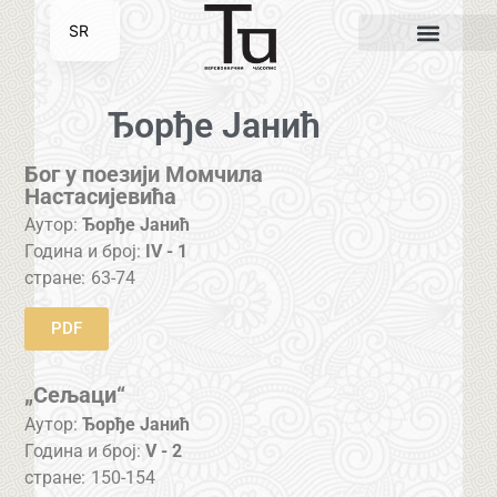
SR
EN
Ђорђе Јанић
Бог у поезији Момчила
Настасијевића
Аутор:
Ђорђе Јанић
Година и број:
IV - 1
стране:
63-74
PDF
„Сељаци“
Аутор:
Ђорђе Јанић
Година и број:
V - 2
стране:
150-154