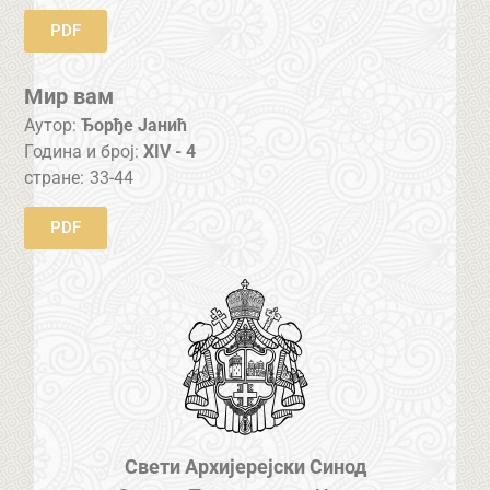
PDF
Мир вам
Аутор:
Ђорђе Јанић
Година и број:
XIV - 4
стране:
33-44
PDF
Свети Архијерејски Синод