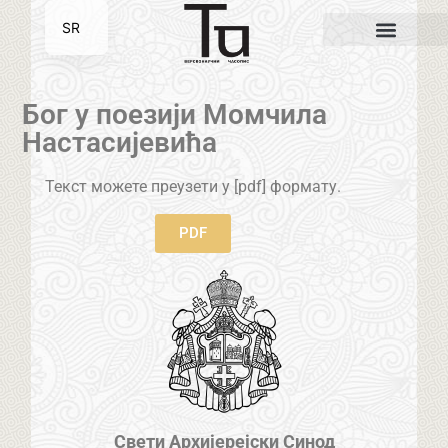
SR
EN
Бог у поезији Момчила
Настасијевића
Текст можете преузети у [pdf] формату.
PDF
Свети Архијерејски Синод