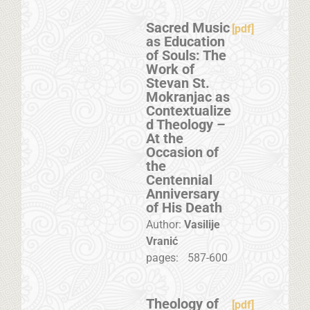
Sacred Music
[pdf]
as Education
of Souls: The
Work of
Stevan St.
Mokranjac as
Contextualize
d Theology –
At the
Occasion of
the
Centennial
Anniversary
of His Death
Author:
Vasilije
Vranić
pages:
587-600
Theology of
[pdf]