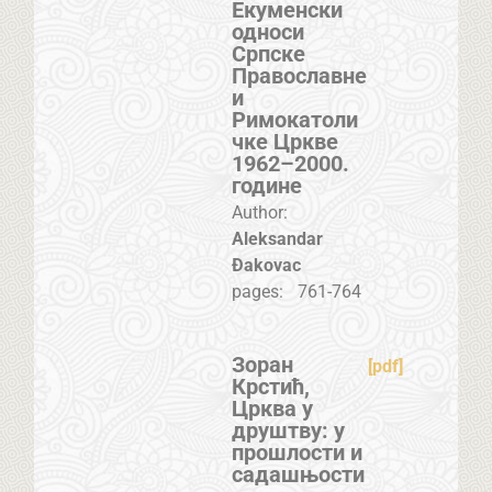
Екуменски
односи
Српске
Православне
и
Римокатоли
чке Цркве
1962–2000.
године
Author:
Aleksandar
Đakovac
pages:
761-764
Зоран
[pdf]
Крстић,
Црква у
друштву: у
прошлости и
садашњости