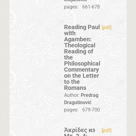
pages:
661-678
Reading Paul
[pdf]
with
Agamben:
Theological
Reading of
the
Philosophical
Commentary
on the Letter
to the
Romans
Author:
Predrag
Dragutinović
pages:
679-700
Ἀκρίδες из
[pdf]