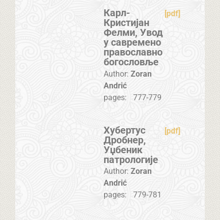
Карл-
[pdf]
Кристијан
Фелми, Увод
у савремено
православно
богословље
Author:
Zoran
Andrić
pages:
777-779
Хубертус
[pdf]
Дробнер,
Уџбеник
патрологије
Author:
Zoran
Andrić
pages:
779-781