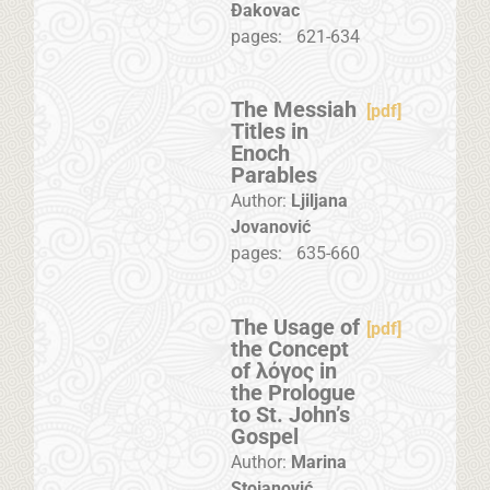
Đakovac
pages:
621-634
The Messiah
[pdf]
Titles in
Enoch
Parables
Author:
Ljiljana
Jovanović
pages:
635-660
Тhe Usage of
[pdf]
the Concept
of λόγος in
the Prologue
to St. John’s
Gospel
Author:
Marina
Stojanović