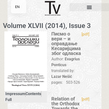
EN
SR
Volume XLVII (2014), Issue 3
Писмо о
[pdf]
вери – и
оправдање
Кесаријцима
због одласка
Author:
Evagrius
Ponticus
translated by:
Lazar Nešić
pages:
503-526
Impressum
Contents
Relation of
[pdf]
Full
the Orthodox
Towards the