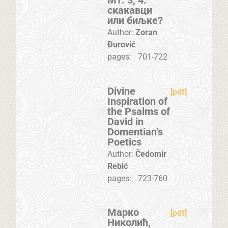
Мт. 3, 4:
скакавци
или биљке?
Author:
Zoran
Đurović
pages:
701-722
Divine
[pdf]
Inspiration of
the Psalms of
David in
Domentian’s
Poetics
Author:
Čedomir
Rebić
pages:
723-760
Марко
[pdf]
Николић,