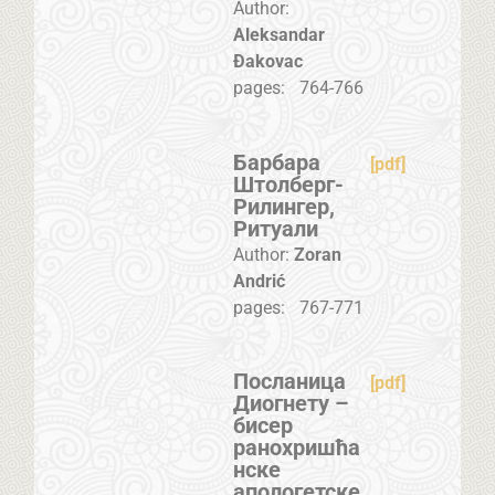
Author:
Aleksandar
Đakovac
pages:
764-766
Барбара
[pdf]
Штолберг-
Рилингер,
Ритуали
Author:
Zoran
Andrić
pages:
767-771
Посланица
[pdf]
Диогнету –
бисер
ранохришћа
нске
апологетске