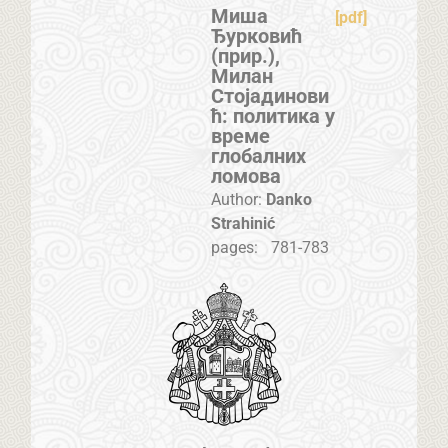
Миша
[pdf]
Ђурковић
(прир.),
Милан
Стојадинови
ћ: политика у
време
глобалних
ломова
Author:
Danko
Strahinić
pages:
781-783