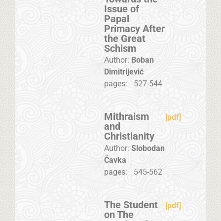
Issue of
Papal
Primacy After
the Great
Schism
Author:
Boban
Dimitrijević
pages:
527-544
Mithraism
[pdf]
and
Christianity
Author:
Slobodan
Čavka
pages:
545-562
The Student
[pdf]
on The