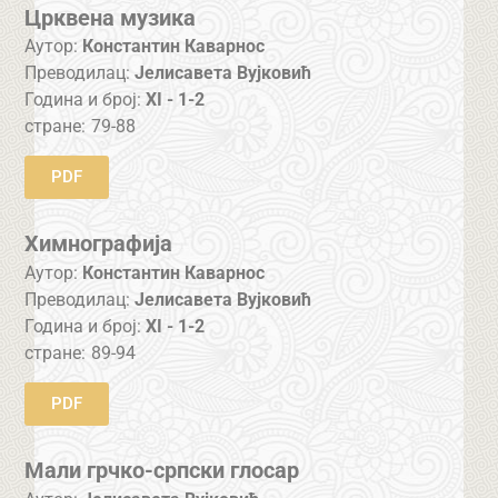
Црквена музика
Аутор:
Константин Каварнос
Преводилац:
Јелисавета Вујковић
Година и број:
XI - 1-2
стране:
79-88
PDF
Химнографија
Аутор:
Константин Каварнос
Преводилац:
Јелисавета Вујковић
Година и број:
XI - 1-2
стране:
89-94
PDF
Мали грчко-српски глосар