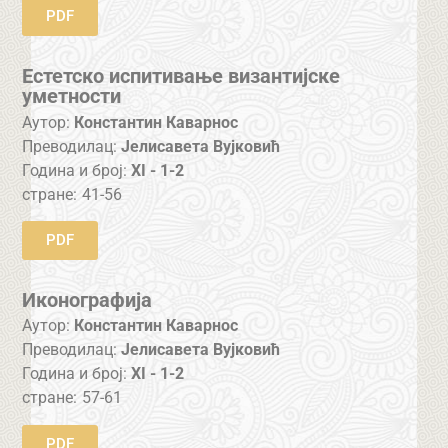
PDF
Естетско испитивање византијске
уметности
Аутор:
Константин Каварнос
Преводилац:
Јелисавета Вујковић
Година и број:
XI - 1-2
стране:
41-56
PDF
Иконографија
Аутор:
Константин Каварнос
Преводилац:
Јелисавета Вујковић
Година и број:
XI - 1-2
стране:
57-61
PDF