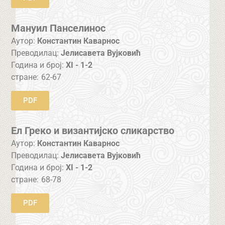
Мануил Панселинос
Аутор:
Константин Каварнос
Преводилац:
Јелисавета Вујковић
Година и број:
XI - 1-2
стране:
62-67
PDF
Ел Греко и византијско сликарство
Аутор:
Константин Каварнос
Преводилац:
Јелисавета Вујковић
Година и број:
XI - 1-2
стране:
68-78
PDF