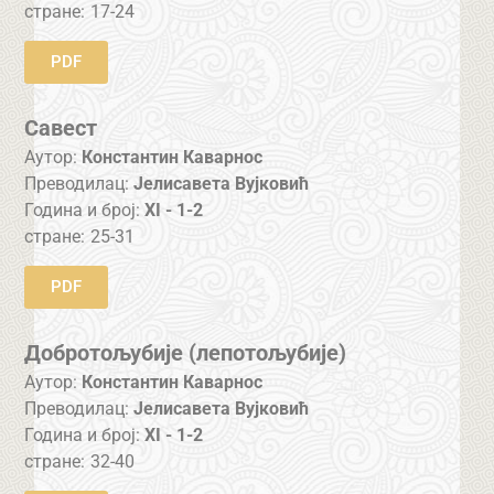
стране:
17-24
PDF
Савест
Аутор:
Константин Каварнос
Преводилац:
Јелисавета Вујковић
Година и број:
XI - 1-2
стране:
25-31
PDF
Добротољубије (лепотољубије)
Аутор:
Константин Каварнос
Преводилац:
Јелисавета Вујковић
Година и број:
XI - 1-2
стране:
32-40