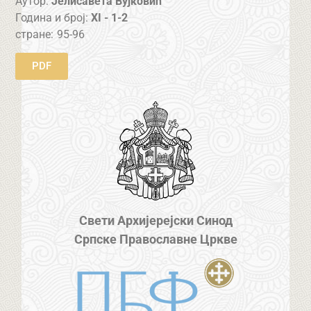
Аутор:
Јелисавета Вујковић
Година и број:
XI - 1-2
стране:
95-96
PDF
Свети Архијерејски Синод
Српске Православне Цркве