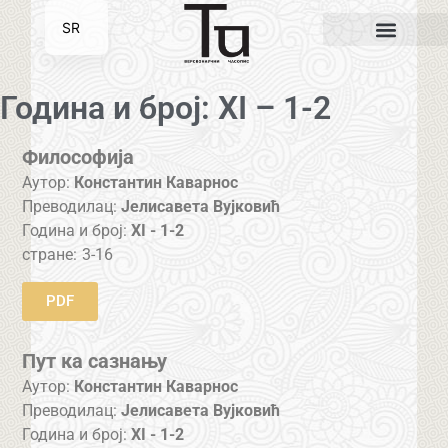
SR
EN
Година и број: XI – 1-2
Философија
Аутор:
Константин Каварнос
Преводилац:
Јелисавета Вујковић
Година и број:
XI - 1-2
стране:
3-16
PDF
Пут ка сазнању
Аутор:
Константин Каварнос
Преводилац:
Јелисавета Вујковић
Година и број:
XI - 1-2