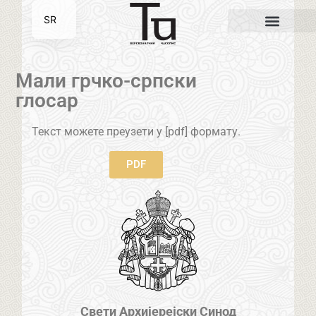
SR
EN
Мали грчко-српски
глосар
Текст можете преузети у [pdf] формату.
PDF
Свети Архијерејски Синод