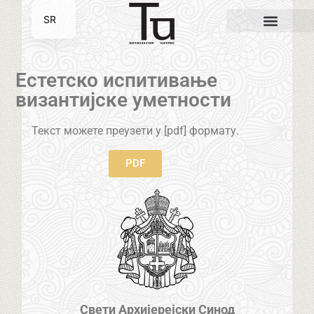
SR
EN
Естетско испитивање
византијске уметности
Текст можете преузети у [pdf] формату.
PDF
Свети Архијерејски Синод