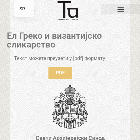
SR
EN
Ел Греко и византијско
сликарство
Текст можете преузети у [pdf] формату.
PDF
Свети Архијерејски Синод