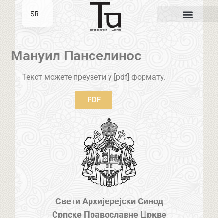
SR
EN
Мануил Панселинос
Текст можете преузети у [pdf] формату.
PDF
Свети Архијерејски Синод
Српске Православне Цркве