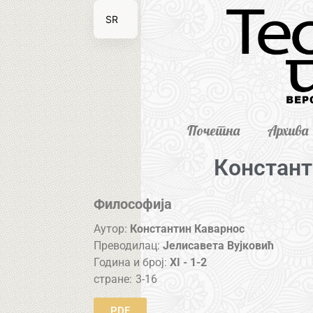
SR
EN
Почетна
Архива
Констант
Философија
Аутор:
Константин Каварнос
Преводилац:
Јелисавета Вујковић
Година и број:
XI - 1-2
стране:
3-16
PDF