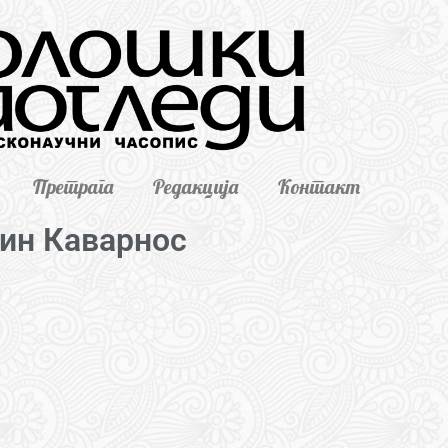
Претрага
Редакција
Контакт
ин Каварнос