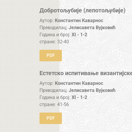
Добротољубије (лепотољубије)
Аутор:
Константин Каварнос
Преводилац:
Јелисавета Вујковић
Година и број:
XI - 1-2
стране:
32-40
PDF
Естетско испитивање византијск
Аутор:
Константин Каварнос
Преводилац:
Јелисавета Вујковић
Година и број:
XI - 1-2
стране:
41-56
PDF