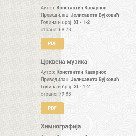
Аутор:
Константин Каварнос
Преводилац:
Јелисавета Вујковић
Година и број:
XI - 1-2
стране:
68-78
PDF
Црквена музика
Аутор:
Константин Каварнос
Преводилац:
Јелисавета Вујковић
Година и број:
XI - 1-2
стране:
79-88
PDF
Химнографија