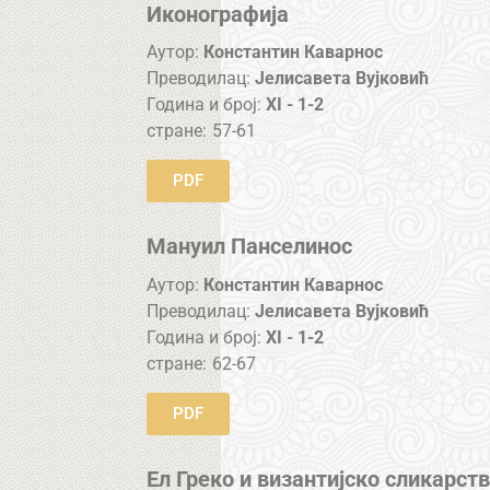
Иконографија
Аутор:
Константин Каварнос
Преводилац:
Јелисавета Вујковић
Година и број:
XI - 1-2
стране:
57-61
PDF
Мануил Панселинос
Аутор:
Константин Каварнос
Преводилац:
Јелисавета Вујковић
Година и број:
XI - 1-2
стране:
62-67
PDF
Ел Греко и византијско сликарст