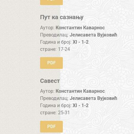
Пут ка сазнању
Аутор:
Константин Каварнос
Преводилац:
Јелисавета Вујковић
Година и број:
XI - 1-2
стране:
17-24
PDF
Савест
Аутор:
Константин Каварнос
Преводилац:
Јелисавета Вујковић
Година и број:
XI - 1-2
стране:
25-31
PDF