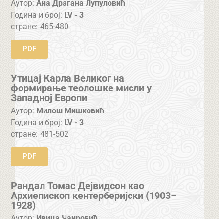
Аутор:
Ана Драгана Лупуловић
Година и број:
LV - 3
стране:
465-480
PDF
Утицај Карла Великог на
формирање теолошке мисли у
Западној Европи
Аутор:
Милош Мишковић
Година и број:
LV - 3
стране:
481-502
PDF
Рандал Томас Дејвидсон као
Архиепископ кентерберијски (1903–
1928)
Аутор:
Ивица Чаировић