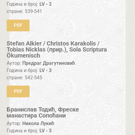
Година и број:
LV - 3
стране:
539-541
PDF
Stefan Alkier / Christos Karakolis /
Tobias Nicklas (прир.), Sola Scriptura
Ökumenisch
Аутор:
Предраг Драгутиновић
Година и број:
LV - 3
стране:
542-545
PDF
Бранислав Тодић, Фреске
манастира Сопоћани
Аутор:
Никола Лукић
Година и број:
LV - 3