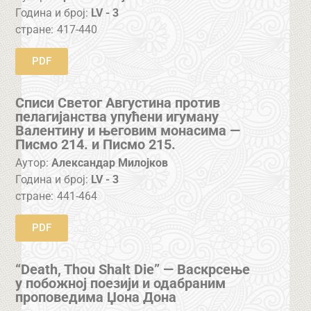
Година и број:
LV - 3
стране:
417-440
PDF
Списи Светог Августина против
пелагијанства упућени игуману
Валентину и његовим монасима —
Писмо 214. и Писмо 215.
Аутор:
Александар Милојков
Година и број:
LV - 3
стране:
441-464
PDF
“Death, Thou Shalt Die” — Васкрсење
у побожној поезији и одабраним
проповедима Џона Дона