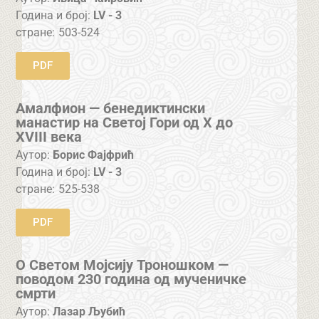
Година и број:
LV - 3
стране:
503-524
PDF
Амалфион — бенедиктински
манастир на Светој Гори од X до
XVIII века
Аутор:
Борис Фајфрић
Година и број:
LV - 3
стране:
525-538
PDF
О Светом Мојсију Троношком —
поводом 230 година од мученичке
смрти
Аутор:
Лазар Љубић