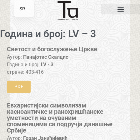
SR
EN
Година и број: LV – 3
Светост и богослужење Цркве
Аутор:
Панајотис Скалцис
Година и број:
LV - 3
стране:
403-416
PDF
Евхаристијски символизам
касноантичке и ранохришћанске
уметности на очуваним
споменицима са подручја данашње
Србије
Аутор:
Горан Јанићијевић