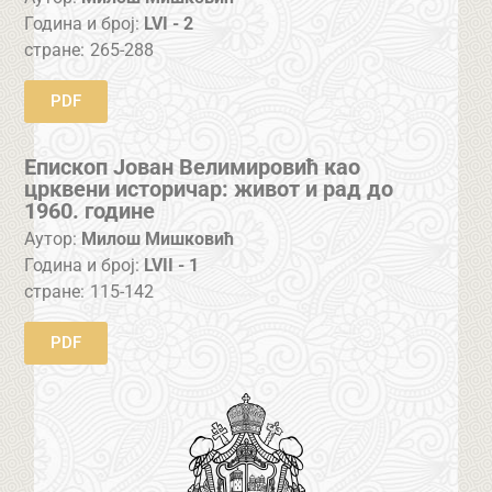
Година и број:
LVI - 2
стране:
265-288
PDF
Епископ Јован Велимировић као
црквени историчар: живот и рад до
1960. године
Аутор:
Милош Мишковић
Година и број:
LVII - 1
стране:
115-142
PDF