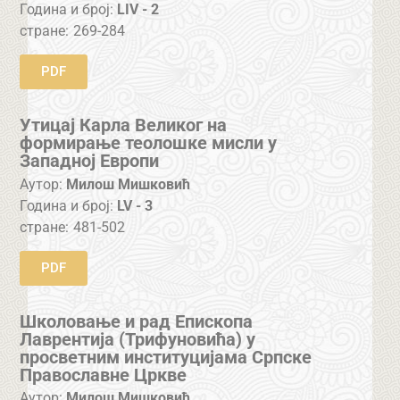
Година и број:
LIV - 2
стране:
269-284
PDF
Утицај Карла Великог на
формирање теолошке мисли у
Западној Европи
Аутор:
Милош Мишковић
Година и број:
LV - 3
стране:
481-502
PDF
Школовање и рад Епископа
Лаврентија (Трифуновића) у
просветним институцијама Српске
Православне Цркве
Аутор:
Милош Мишковић