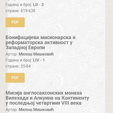
Година и број:
LII - 3
стране:
619-638
PDF
Бонифацијева мисионарска и
реформаторска активност у
Западној Европи
Аутор:
Милош Мишковић
Година и број:
LIV - 1
стране:
55-84
PDF
Мисија англосаксонских монаха
Вилехада и Алкуина на Континенту
у последњој четвртини VIII века
Аутор:
Милош Мишковић