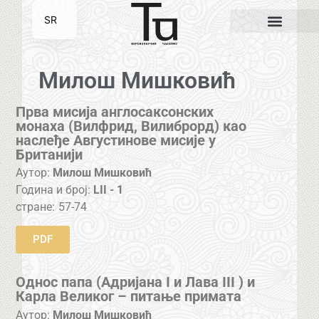
SR
EN
Милош Мишковић
Прва мисија англосаксонских
монаха (Вилфрид, Вилиброрд) као
наслеђе Августинове мисије у
Британији
Аутор:
Милош Мишковић
Година и број:
LII - 1
стране:
57-74
PDF
Однос папа (Адријана I и Лава III ) и
Карла Великог – питање примата
Аутор:
Милош Мишковић