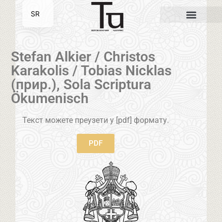
SR
EN
Stefan Alkier / Christos
Karakolis / Tobias Nicklas
(прир.), Sola Scriptura
Ökumenisch
Текст можете преузети у [pdf] формату.
PDF