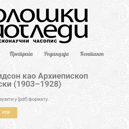
Претрага
Редакција
Контакт
идсон као Архиепископ
ски (1903–1928)
узети у [pdf] формату.
PDF