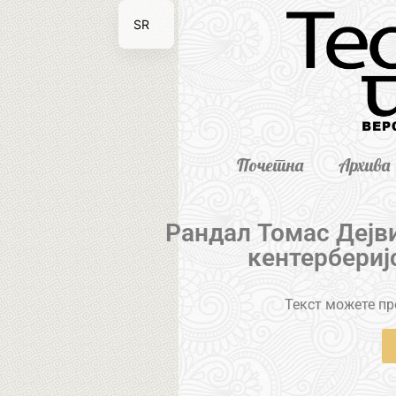
SR
EN
Почетна
Архива
Рандал Томас Дејв
кентербериј
Текст можете пре