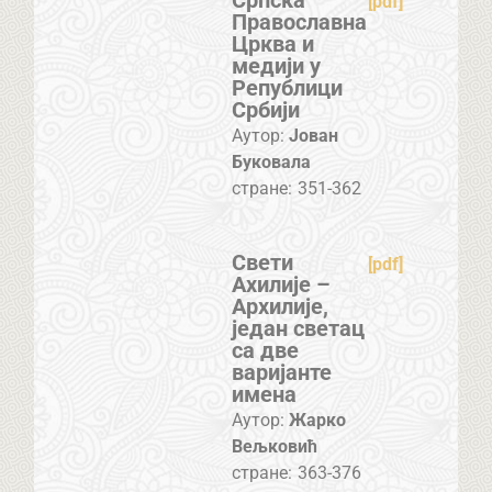
Српска
[pdf]
Православна
Црква и
медији у
Републици
Србији
Аутор:
Јован
Буковала
стране:
351-362
Свети
[pdf]
Ахилије –
Архилије,
један светац
са две
варијанте
имена
Аутор:
Жарко
Вељковић
стране:
363-376