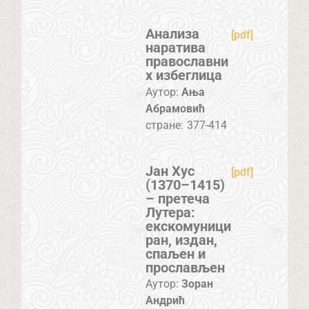
Анализа
[pdf]
наратива
православни
х избеглица
Аутор:
Ања
Абрамовић
стране:
377-414
Јан Хус
[pdf]
(1370–1415)
– претеча
Лутера:
екскомуници
ран, издан,
спаљен и
прослављен
Аутор:
Зоран
Андрић