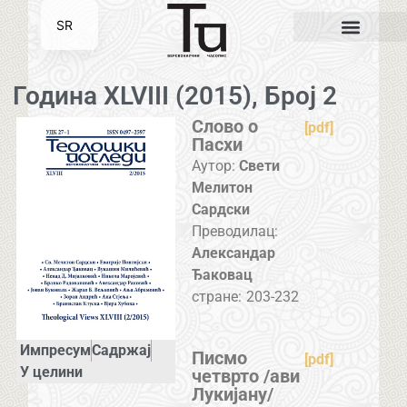
SR
EN
Година XLVIII (2015), Број 2
Слово о
[pdf]
Пасхи
Аутор:
Свети
Мелитон
Сардски
Преводилац:
Александар
Ђаковац
стране:
203-232
Импресум
Садржај
Писмо
[pdf]
У целини
четврто /ави
Лукијану/