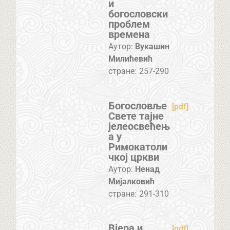
и
богословски
проблем
времена
Аутор:
Вукашин
Милићевић
стране:
257-290
Богословље
[pdf]
Свете тајне
јелеосвећењ
а у
Римокатоли
чкој цркви
Аутор:
Ненад
Мијалковић
стране:
291-310
Вјера и
[pdf]