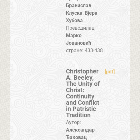
Бранислав
Клуска
,
Вјера
Хубова
Преводилац:
Марко
Јовановић
стране:
433-438
Christopher
[pdf]
A. Beeley,
The Unity of
Christ:
Continuity
and Conflict
in Patristic
Tradition
Аутор:
Александар
Ђаковац