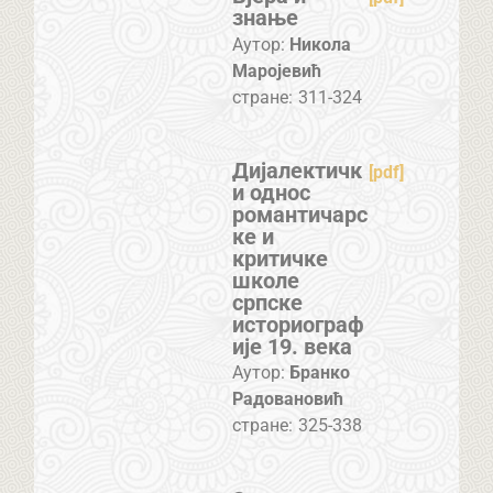
знање
Аутор:
Никола
Маројевић
стране:
311-324
Дијалектичк
[pdf]
и однос
романтичарс
ке и
критичке
школе
српске
историограф
ије 19. века
Аутор:
Бранко
Радовановић
стране:
325-338