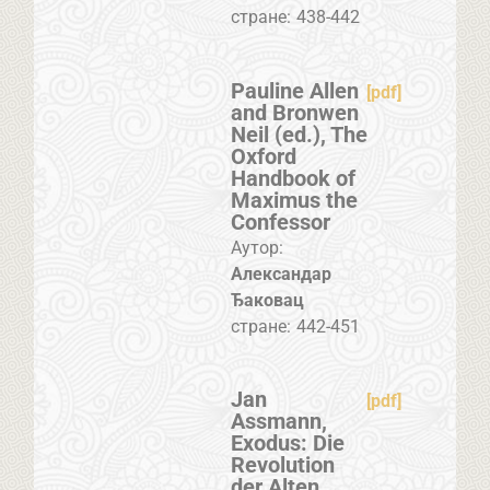
стране:
438-442
Pauline Allen
[pdf]
and Bronwen
Neil (ed.), The
Oxford
Handbook of
Maximus the
Confessor
Аутор:
Александар
Ђаковац
стране:
442-451
Jan
[pdf]
Assmann,
Exodus: Die
Revolution
der Alten