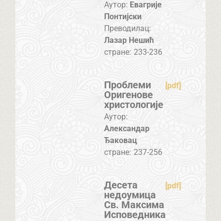
Аутор:
Евагрије
Понтиjски
Преводилац:
Лазар Нешић
стране:
233-236
Проблеми
[pdf]
Оригенове
христологије
Аутор:
Александар
Ђаковац
стране:
237-256
Десета
[pdf]
недоумица
Св. Максима
Исповедника