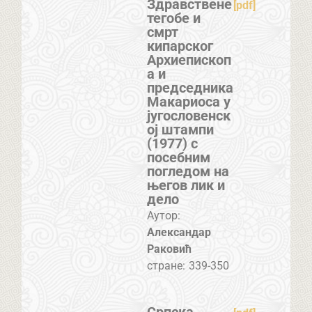
Здравствене
[pdf]
тегобе и
смрт
кипарског
Архиепископ
а и
председника
Макариоса у
југословенск
ој штампи
(1977) с
посебним
погледом на
његов лик и
дело
Аутор:
Александар
Раковић
стране:
339-350