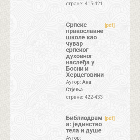
стране:
415-421
Српске
[pdf]
православне
школе као
чувар
српског
духовног
наслеђа у
Босни и
Херцеговини
Аутор:
Ана
Стјеља
стране:
422-433
Библиодрам
[pdf]
а: јединство
тела и душе
Аутор: