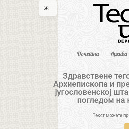
SR
EN
Почетна
Архива
Здравствене тег
Архиепископа и пр
југословенској шт
погледом на 
Текст можете пре