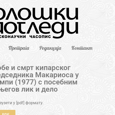
Претрага
Редакција
Контакт
обе и смрт кипарског
едседника Макариоса у
ампи (1977) с посебним
његов лик и дело
узети у [pdf] формату.
PDF