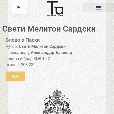
SR
EN
Свети Мелитон Сардски
Слово о Пасхи
Аутор:
Свети Мелитон Сардски
Преводилац:
Александар Ђаковац
Година и број:
XLVIII - 2
стране:
203-232
PDF