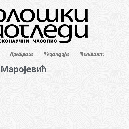
Претрага
Редакција
Контакт
 Маројевић