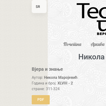
SR
EN
Почетна
Архива
Никола
Вјера и знање
Аутор:
Никола Маројевић
Година и број:
XLVIII - 2
стране:
311-324
PDF