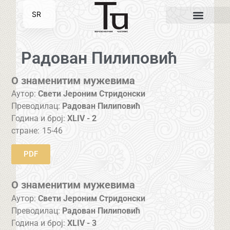
SR
EN
Радован Пилиповић
О знаменитим мужевима
Аутор:
Свети Јероним Стридонски
Преводилац:
Радован Пилиповић
Година и број:
XLIV - 2
стране:
15-46
PDF
О знаменитим мужевима
Аутор:
Свети Јероним Стридонски
Преводилац:
Радован Пилиповић
Година и број:
XLIV - 3