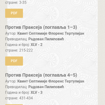
стране:
3-35
PDF
Против Праксеја (поглавља 1–3)
Аутор:
Квинт Септимије Флоренс Тертулијан
Преводилац:
Радован Пилиповић
Година и број:
XLV - 2
стране:
215-222
PDF
Против Праксеја (поглавља 4–5)
Аутор:
Квинт Септимије Флоренс Тертулијан
Преводилац:
Радован Пилиповић
Година и број:
XLV - 3
стране:
431-434