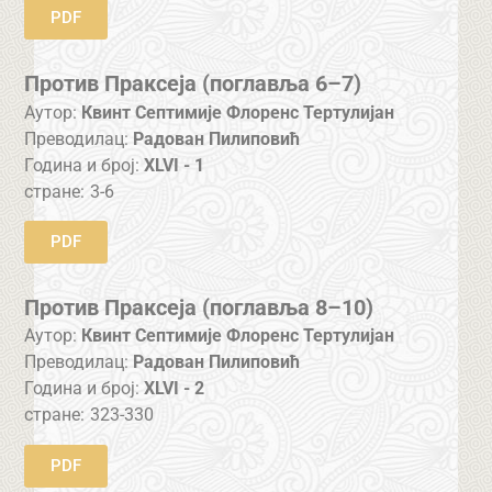
PDF
Против Праксеја (поглавља 6–7)
Аутор:
Квинт Септимије Флоренс Тертулијан
Преводилац:
Радован Пилиповић
Година и број:
XLVI - 1
стране:
3-6
PDF
Против Праксеја (поглавља 8–10)
Аутор:
Квинт Септимије Флоренс Тертулијан
Преводилац:
Радован Пилиповић
Година и број:
XLVI - 2
стране:
323-330
PDF