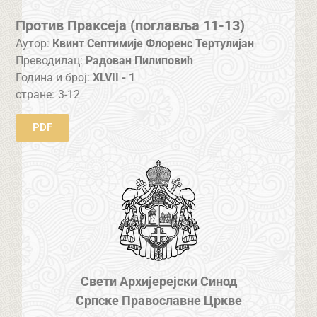
Против Праксеја (поглавља 11-13)
Аутор:
Квинт Септимије Флоренс Тертулијан
Преводилац:
Радован Пилиповић
Година и број:
XLVII - 1
стране:
3-12
PDF
Свети Архијерејски Синод
Српске Православне Цркве