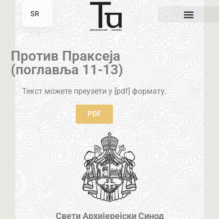
SR
EN
Против Праксеја
(поглавља 11-13)
Текст можете преузети у [pdf] формату.
PDF
Свети Архијерејски Синод