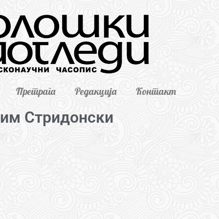
Претрага
Редакција
Контакт
ним Стридонски