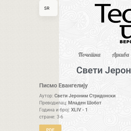
SR
EN
Почетна
Архива
Свети Јеро
Писмо Евангелију
Аутор:
Свети Јероним Стридонски
Преводилац:
Младен Шобот
Година и број:
XLIV - 1
стране:
3-6
PDF