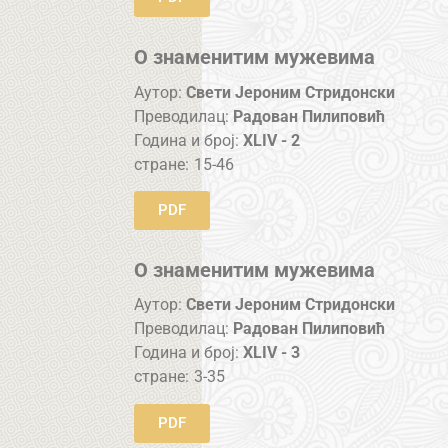
О знаменитим мужевима
Аутор:
Свети Јероним Стридонски
Преводилац:
Радован Пилиповић
Година и број:
XLIV - 2
стране:
15-46
PDF
О знаменитим мужевима
Аутор:
Свети Јероним Стридонски
Преводилац:
Радован Пилиповић
Година и број:
XLIV - 3
стране:
3-35
PDF