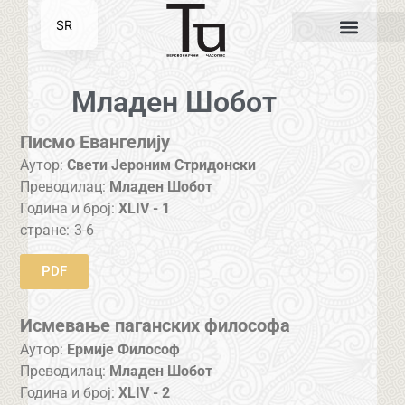
SR
EN
Младен Шобот
Писмо Евангелију
Аутор:
Свети Јероним Стридонски
Преводилац:
Младен Шобот
Година и број:
XLIV - 1
стране:
3-6
PDF
Исмевање паганских философа
Аутор:
Ермије Философ
Преводилац:
Младен Шобот
Година и број:
XLIV - 2