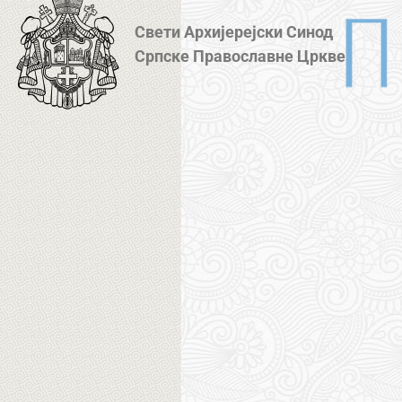
Свети Архијерејски Синод
Српске Православне Цркве