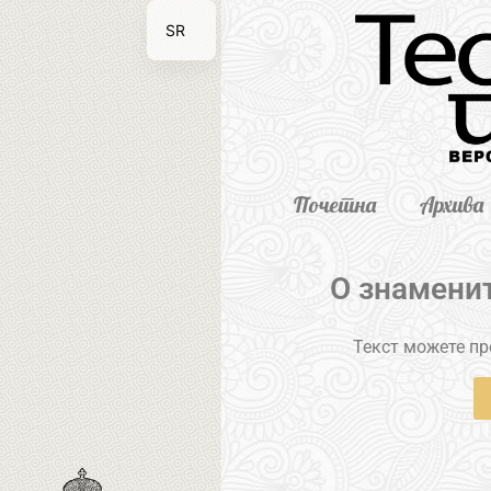
SR
EN
Почетна
Архива
О знамени
Текст можете пре