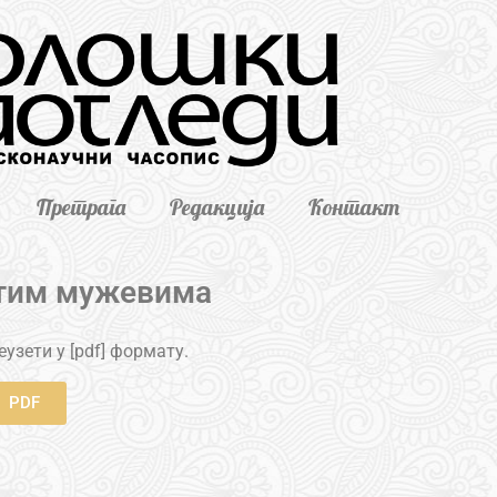
Претрага
Редакција
Контакт
тим мужевима
узети у [pdf] формату.
PDF