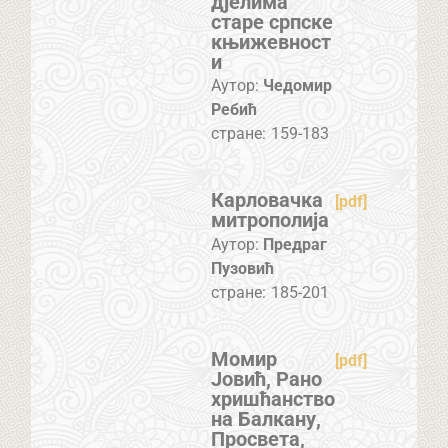
дјелима
старе српске
књижевност
и
Аутор:
Чедомир
Ребић
стране:
159-183
Карловачка
[pdf]
митрополија
Аутор:
Предраг
Пузовић
стране:
185-201
Момир
[pdf]
Јовић, Рано
хришћанство
на Балкану,
Просвета,