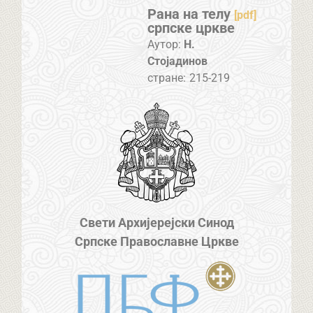
Рана на телу
[pdf]
српске цркве
Аутор:
Н.
Стојадинов
стране:
215-219
Свети Архијерејски Синод
Српске Православне Цркве