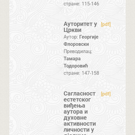
стране:
115-146
Ауторитет у
[pdf]
Цркви
Аутор:
Георгије
Флоровски
Преводилац:
Тамара
Тодоровић
стране:
147-158
Сагласност
[pdf]
естетског
виђења
аутора и
духовне
активности
личности у