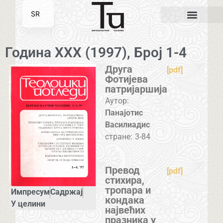
SR
EN
Година XXX (1997), Број 1-4
Друга
[pdf]
Фотијева
патријаршија
Аутор:
Панајотис
Василиадис
стране:
3-84
Превод
[pdf]
стихира,
тропара и
Импресум
Садржај
кондака
У целини
највећих
празника у