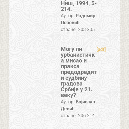
Ниш, 1994, 5-
214.
Аутор:
Радомир
Поповић
стране:
203-205
Могу ли
[pdf]
урбанистичк
а мисао и
пракса
предодредит
и судбину
градова
Србије у 21.
веку?
Аутор:
Војислав
Девић
стране:
206-214