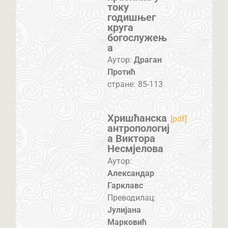
току
годишњег
круга
богослужењ
а
Аутор:
Драган
Протић
стране:
85-113
Хришћанска
[pdf]
антропологиј
а Виктора
Несмјелова
Аутор:
Александар
Гарклавс
Преводилац:
Јулијана
Марковић