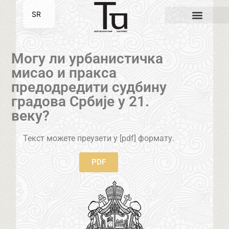
SR
EN
Могу ли урбанистичка
мисао и пракса
предодредити судбину
градова Србије у 21.
веку?
Текст можете преузети у [pdf] формату.
PDF