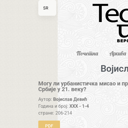
SR
EN
Почетна
Архива
Војис
Могу ли урбанистичка мисао и п
Србије у 21. веку?
Аутор:
Војислав Девић
Година и број:
XXX - 1-4
стране:
206-214
PDF