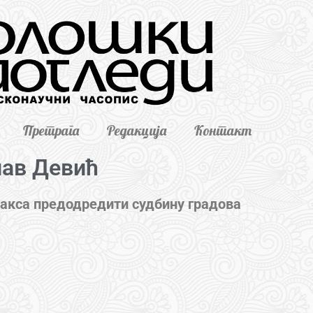
Претрага
Редакција
Контакт
лав Девић
ракса предодредити судбину градова