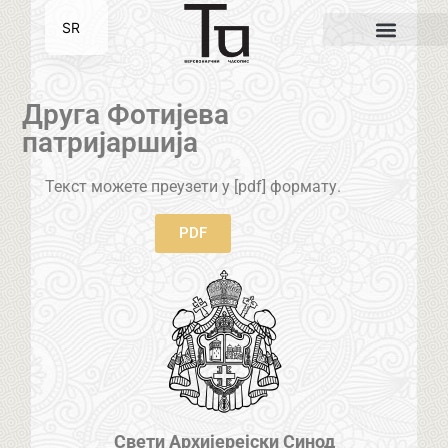
SR
EN
Друга Фотијева
патријаршија
Текст можете преузети у [pdf] формату.
PDF
Свети Архијерејски Синод