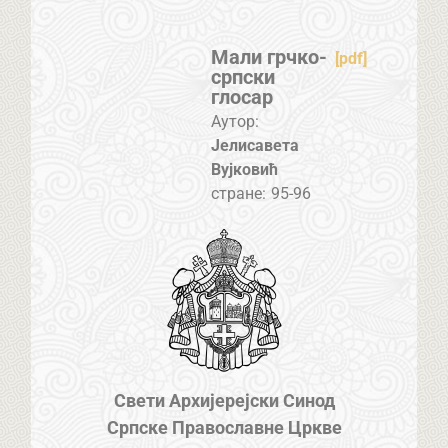
Мали грчко-
[pdf]
српски
глосар
Аутор:
Јелисавета
Вујковић
стране:
95-96
Свети Архијерејски Синод
Српске Православне Цркве