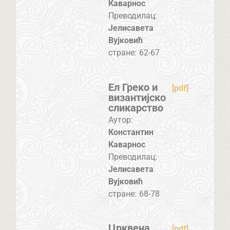
Каварнос
Преводилац:
Јелисавета
Вујковић
стране:
62-67
Ел Греко и
[pdf]
византијско
сликарство
Аутор:
Константин
Каварнос
Преводилац:
Јелисавета
Вујковић
стране:
68-78
Црквена
[pdf]