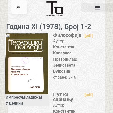
SR
EN
Година XI (1978), Број 1-2
Философија
[pdf]
Аутор:
Константин
Каварнос
Преводилац:
Јелисавета
Вујковић
стране:
3-16
Пут ка
[pdf]
Импресум
Садржај
сазнању
У целини
Аутор:
Константин