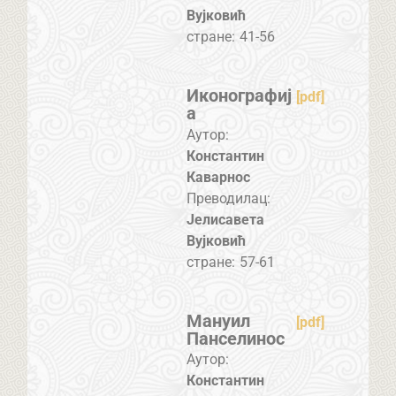
Вујковић
стране:
41-56
Иконографиј
[pdf]
а
Аутор:
Константин
Каварнос
Преводилац:
Јелисавета
Вујковић
стране:
57-61
Мануил
[pdf]
Панселинос
Аутор:
Константин