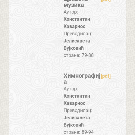
музика
Аутор:
Константин
Каварнос
Преводилац:
Јелисавета
Вујковић
стране:
79-88
Химнографиј
[pdf]
а
Аутор:
Константин
Каварнос
Преводилац:
Јелисавета
Вујковић
стране:
89-94