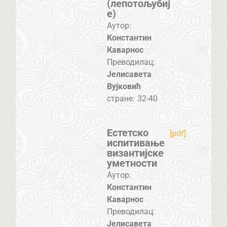
(лепотољубиј
е)
Аутор:
Константин
Каварнос
Преводилац:
Јелисавета
Вујковић
стране:
32-40
Естетско
[pdf]
испитивање
византијске
уметности
Аутор:
Константин
Каварнос
Преводилац:
Јелисавета