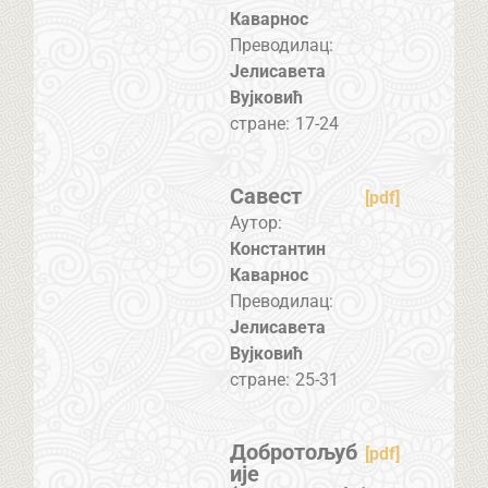
Каварнос
Преводилац:
Јелисавета
Вујковић
стране:
17-24
Савест
[pdf]
Аутор:
Константин
Каварнос
Преводилац:
Јелисавета
Вујковић
стране:
25-31
Добротољуб
[pdf]
ије